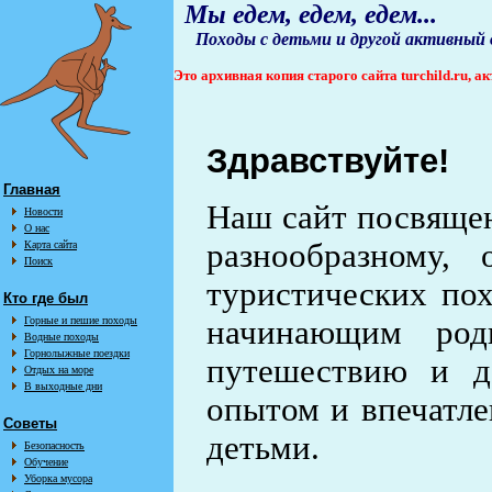
Мы едем, едем, едем...
Походы с детьми и другой активный
Это архивная копия старого сайта turchild.ru, 
Здравствуйте!
Главная
Наш сайт посвящен
Новости
О нас
разнообразному,
Карта сайта
Поиск
туристических по
Кто где был
Горные и пешие походы
начинающим род
Водные походы
Горнолыжные поездки
путешествию и д
Отдых на море
В выходные дни
опытом и впечатле
Советы
детьми.
Безопасность
Обучение
Уборка мусора