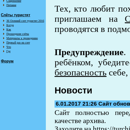
Снаряжение
Питание
Тех, кто любит по
Слёты туристят
приглашаем на
С
36 Осенний слет туристят 2016
Когда
проводятся в подм
Как
Прошедшие слёты
Материалы к проведению
Первый раз на слет
Что
Предупреждение
.
Где
ребёнком, убедит
Форум
безопасность
себе,
Новости
6.01.2017 21:26
Сайт обно
Сайт полностью пере
качестве архива.
Заходите на
https://turch