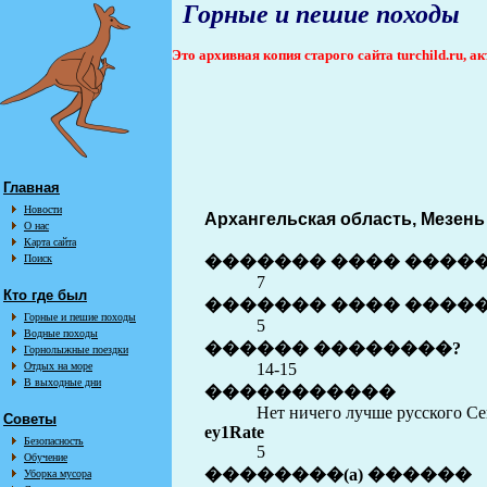
Горные и пешие походы
Это архивная копия старого сайта turchild.ru, 
Главная
Новости
Архангельская область, Мезень
О нас
Карта сайта
Поиск
������� ���� ����
7
Кто где был
������� ���� �����
Горные и пешие походы
5
Водные походы
������ ��������?
Горнолыжные поездки
Отдых на море
14-15
В выходные дни
�����������
Нет ничего лучше русского Се
Советы
еу1Rate
Безопасность
5
Обучение
��������(a) ������
Уборка мусора