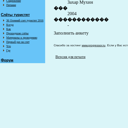
Снаряжение
Захар Мухин
Питание
���
2004
Слёты туристят
������������
36 Осенний слет туристят 2016
-
Когда
Как
Заполнить анкету
Прошедшие слёты
Материалы к проведению
Первый раз на слет
Спасибо за хостинг
www.progressor.ru
. Если у Вас ес
Что
Где
Версия для печати
Форум