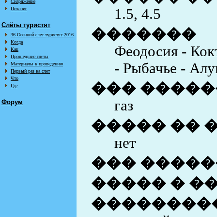
Снаряжение
Питание
1.5, 4.5
Слёты туристят
�������
36 Осенний слет туристят 2016
Когда
Феодосия - Кок
Как
Прошедшие слёты
- Рыбачье - Ал
Материалы к проведению
Первый раз на слет
Что
��� ������
Где
газ
Форум
����� �� 
нет
��� �����
����� � �
��������