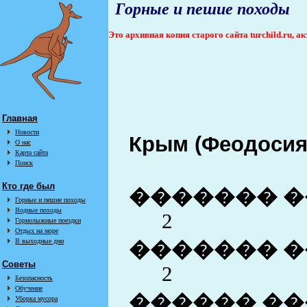
Горные и пешие походы
Это архивная копия старого сайта turchild.ru, 
Главная
Новости
Крым (Феодосия
О нас
Карта сайта
Поиск
Кто где был
������� �
Горные и пешие походы
Водные походы
2
Горнолыжные поездки
Отдых на море
В выходные дни
������� �
Советы
2
Безопасность
Обучение
������ ��
Уборка мусора