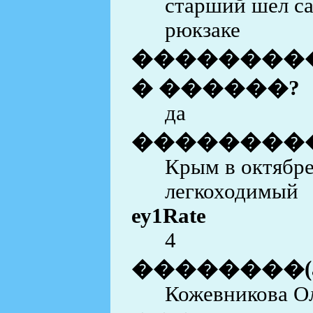
старший шел са
рюкзаке
���������
� ������?
да
��������
Крым в октябре
легкоходимый
еу1Rate
4
��������(
Кожевникова О