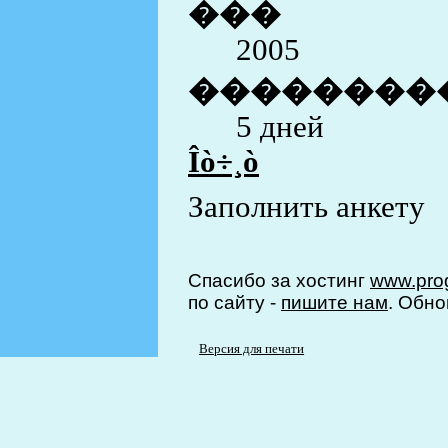
���
2005
��������
5 дней
Îò÷¸ò
Заполнить анкету
Спасибо за хостинг
www.prog
по сайту -
пишите нам
. Обно
Версия для печати