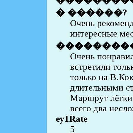
���������
� ������?
Очень рекоменд
интересные ме
��������
Очень понравил
встретили толь
только на В.Ко
длительными ст
Маршрут лёгкий
всего два несл
еу1Rate
5