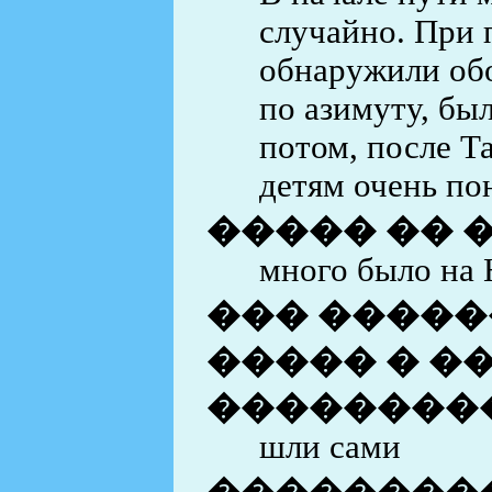
случайно. При 
обнаружили обо
по азимуту, бы
потом, после Т
детям очень по
����� �� 
много было на 
��� �����
����� � �
��������
шли сами