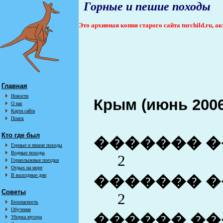
Горные и пешие походы
Это архивная копия старого сайта turchild.ru, 
Главная
Новости
Крым (июнь 2006
О нас
Карта сайта
Поиск
Кто где был
������� �
Горные и пешие походы
Водные походы
2
Горнолыжные поездки
Отдых на море
В выходные дни
������� �
Советы
2
Безопасность
Обучение
������ ��
Уборка мусора