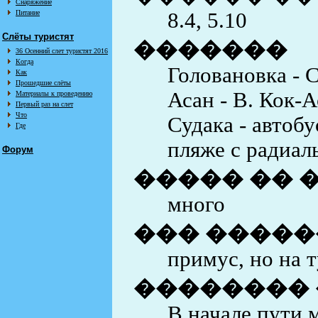
Снаряжение
Питание
8.4, 5.10
Слёты туристят
�������
36 Осенний слет туристят 2016
Когда
Головановка - С
Как
Прошедшие слёты
Асан - В. Кок-А
Материалы к проведению
Первый раз на слет
Что
Судака - автоб
Где
пляже с радиал
Форум
����� �� 
много
��� ������
примус, но на 
��������
В начале пути 