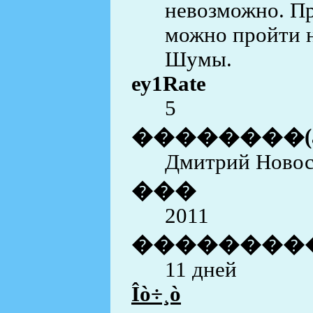
невозможно. Пр
можно пройти н
Шумы.
еу1Rate
5
��������(
Дмитрий Новосе
���
2011
��������
11 дней
Îò÷¸ò