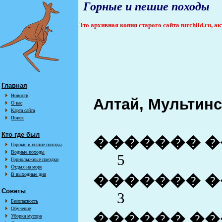
Горные и пешие походы
Это архивная копия старого сайта turchild.ru, 
Главная
Новости
Алтай, Мультинск
О нас
Карта сайта
Поиск
Кто где был
������� �
Горные и пешие походы
Водные походы
5
Горнолыжные поездки
Отдых на море
В выходные дни
������� �
Советы
3
Безопасность
Обучение
������ ��
Уборка мусора