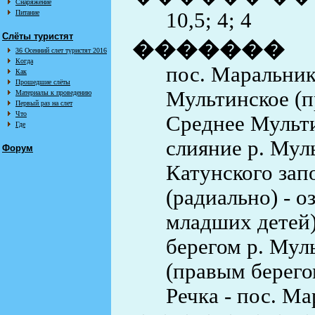
Снаряжение
Питание
10,5; 4; 4
Слёты туристят
�������
36 Осенний слет туристят 2016
Когда
пос. Маральник 
Как
Прошедшие слёты
Мультинское (п
Материалы к проведению
Первый раз на слет
Что
Среднее Мульти
Где
слияние р. Мул
Форум
Катунского зап
(радиально) - о
младших детей)
берегом р. Мул
(правым берегом
Речка - пос. Ма