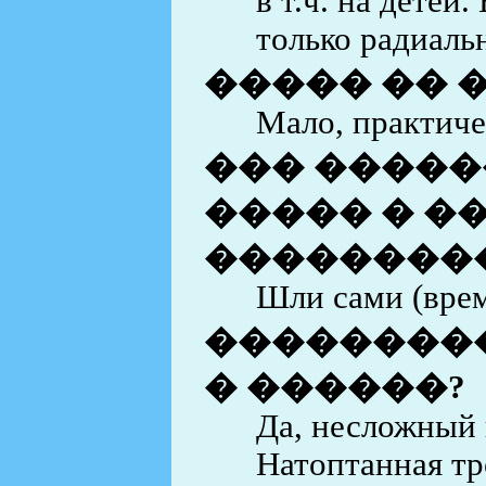
в т.ч. на детей
только радиаль
����� �� 
Мало, практиче
��� �����
����� � �
��������
Шли сами (вре
���������
� ������?
Да, несложный 
Натоптанная тр