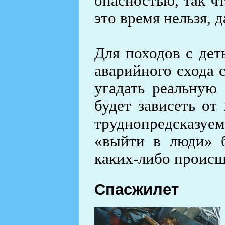
опасностью, так ч
это время нельзя, 
Для походов с дет
аварийного схода 
угадать реальную 
будет зависеть от
труднопредсказуе
«выйти в люди» б
каких-либо происш
Спасжилет