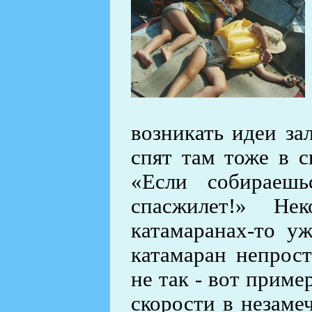
возникать идеи за
спят там тоже в с
«Если собираешь
спасжилет!» Не
катамаранах-то у
катамаран непрост
не так - вот приме
скорости в незаме