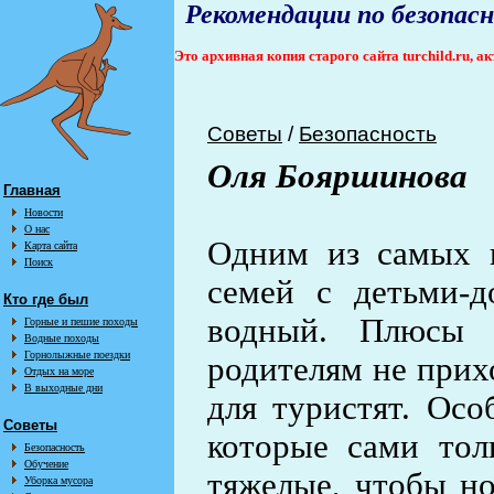
Рекомендации по безопас
Это архивная копия старого сайта turchild.ru, 
Советы
/
Безопасность
Оля Бояршинова
Главная
Новости
О нас
Одним из самых п
Карта сайта
Поиск
семей с детьми-д
Кто где был
водный. Плюсы 
Горные и пешие походы
Водные походы
Горнолыжные поездки
родителям не прих
Отдых на море
В выходные дни
для туристят. Осо
Советы
которые сами тол
Безопасность
Обучение
тяжелые, чтобы но
Уборка мусора