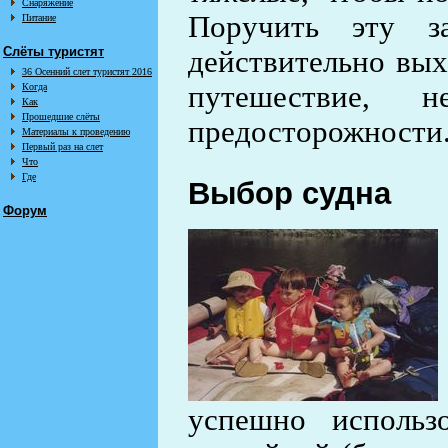
Снаряжение
Поручить эту з
Питание
Слёты туристят
действительно вых
36 Осенний слет туристят 2016
путешествие, 
Когда
Как
Прошедшие слёты
предосторожности
Материалы к проведению
Первый раз на слет
Что
Где
Выбор судна
Форум
успешно использ