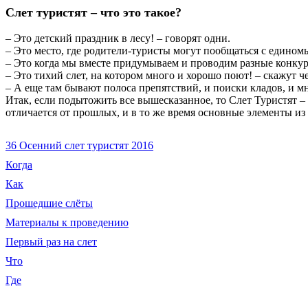
Слет туристят – что это такое?
– Это детский праздник в лесу! – говорят одни.
– Это место, где родители-туристы могут пообщаться с едино
– Это когда мы вместе придумываем и проводим разные конкурс
– Это тихий слет, на котором много и хорошо поют! – скажут ч
– А еще там бывают полоса препятствий, и поиски кладов, и мн
Итак, если подытожить все вышесказанное, то Слет Туристят – 
отличается от прошлых, и в то же время основные элементы из 
36 Осенний слет туристят 2016
Когда
Как
Прошедшие слёты
Материалы к проведению
Первый раз на слет
Что
Где