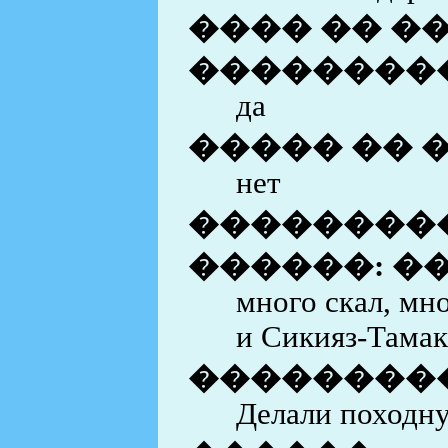
���� �� �
���������
да
����� �� 
нет
��������
������: �
много скал, мн
и Сикияз-Тама
��������
Делали походн