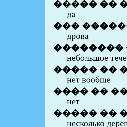
����� �� 
да
��� ������
дрова
��������
небольшое теч
����� �� 
нет вообще
���� �� �
нет
����� �� 
несколько дере