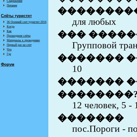
Снаряжение
Питание
��������
Слёты туристят
для любых
36 Осенний слет туристят 2016
Когда
��� �����
Как
Прошедшие слёты
Материалы к проведению
Групповой тран
Первый раз на слет
Что
Где
������� �
Форум
10
������� �
��������
12 человек, 5 - 
�������
пос.Пороги - п