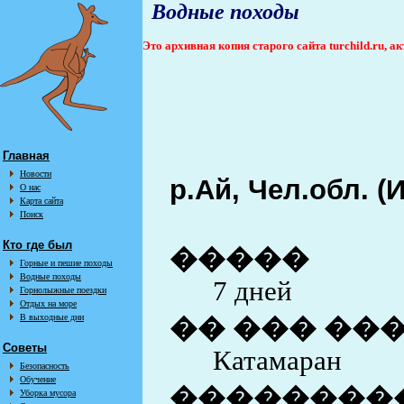
Водные походы
Это архивная копия старого сайта turchild.ru, 
Главная
Новости
р.Ай, Чел.обл. (
О нас
Карта сайта
Поиск
Кто где был
�����
Горные и пешие походы
Водные походы
7 дней
Горнолыжные поездки
Отдых на море
В выходные дни
�� ��� ��
Советы
Катамаран
Безопасность
Обучение
��������
Уборка мусора