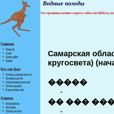
Водные походы
Это архивная копия старого сайта turchild.ru, 
Главная
Новости
Самарская облас
О нас
Карта сайта
кругосвета) (нач
Поиск
Кто где был
Горные и пешие походы
Водные походы
�����
Горнолыжные поездки
Отдых на море
-
В выходные дни
Советы
�� ��� ��
Безопасность
Обучение
-
Уборка мусора