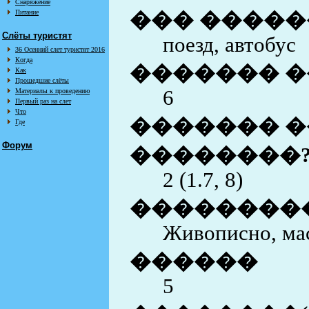
Снаряжение
Питание
��� �����
Слёты туристят
поезд, автобус
36 Осенний слет туристят 2016
Когда
������� �
Как
Прошедшие слёты
6
Материалы к проведению
Первый раз на слет
Что
������� �
Где
Форум
��������
2 (1.7, 8)
��������
Живописно, ма
������
5