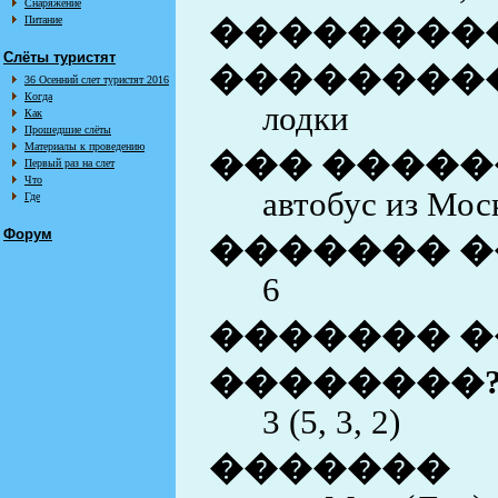
Снаряжение
Питание
��������
Слёты туристят
��������
36 Осенний слет туристят 2016
Когда
лодки
Как
Прошедшие слёты
Материалы к проведению
��� �����
Первый раз на слет
Что
автобус из Мос
Где
Форум
������� �
6
������� �
��������
3 (5, 3, 2)
�������