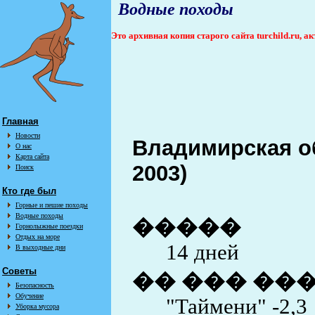
Водные походы
Это архивная копия старого сайта turchild.ru, 
Главная
Новости
Владимирская об
О нас
Карта сайта
2003)
Поиск
Кто где был
Горные и пешие походы
Водные походы
�����
Горнолыжные поездки
Отдых на море
14 дней
В выходные дни
Советы
�� ��� ��
Безопасность
Обучение
"Таймени" -2,3
Уборка мусора