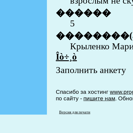
взрослым не ск
������
5
��������(
Крыленко Мар
Îò÷¸ò
Заполнить анкету
Спасибо за хостинг
www.prog
по сайту -
пишите нам
. Обно
Версия для печати