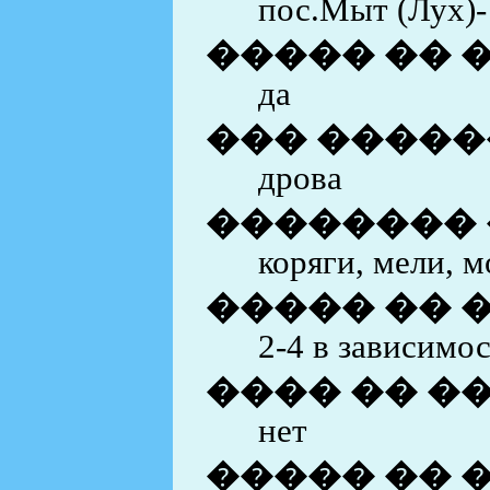
пос.Мыт (Лух)-
����� �� 
да
��� ������
дрова
��������
коряги, мели, 
����� �� 
2-4 в зависимос
���� �� �
нет
����� �� 