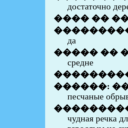
достаточно дер
���� �� �
���������
да
����� �� 
средне
��������
������: �
песчаные обры
��������
чудная речка д