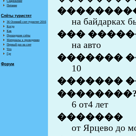
Снаряжение
Питание
��������
Слёты туристят
на байдарках б
36 Осенний слет туристят 2016
Когда
��� �����
Как
Прошедшие слёты
Материалы к проведению
на авто
Первый раз на слет
Что
Где
������� �
Форум
10
������� �
��������
6 от4 лет
�������
от Ярцево до м