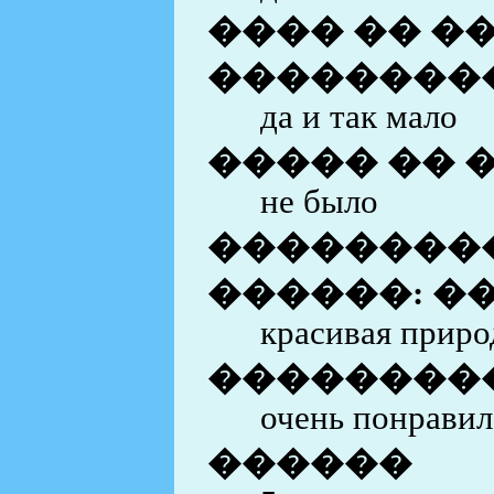
���� �� �
���������
да и так мало
����� �� 
не было
��������
������: �
красивая приро
��������
очень понравил
������