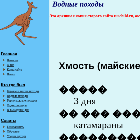
Водные походы
Это архивная копия старого сайта turchild.ru, 
Главная
Новости
Хмость (майские
О нас
Карта сайта
Поиск
Кто где был
�����
Горные и пешие походы
Водные походы
3 дня
Горнолыжные поездки
Отдых на море
В выходные дни
�� ��� ��
Советы
катамараны
Безопасность
Обучение
��������
Уборка мусора