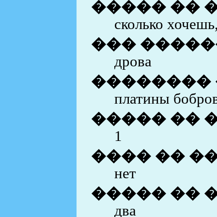
����� �� 
сколько хочешь,
��� ������
дрова
��������
платины бобров
����� �� 
1
���� �� �
нет
����� �� 
два