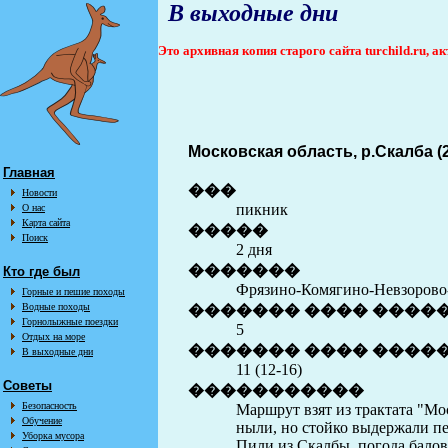
В выходные дни
Это архивная копия старого сайта turchild.ru, 
Московская область, р.Скалба (2
Главная
���
Новости
пикник
О нас
Карта сайта
�����
Поиск
2 дня
�������
Кто где был
Фрязино-Комягино-Невзорово
Горные и пешие походы
Водные походы
������� ���� ����
Горнолыжные поездки
5
Отдых на море
������� ���� �����
В выходные дни
11 (12-16)
Советы
�����������
Безопасность
Маршрут взят из трактата "Мос
Обучение
ныли, но стойко выдержали пе
Уборка мусора
Пили из Скалбы, погода балов