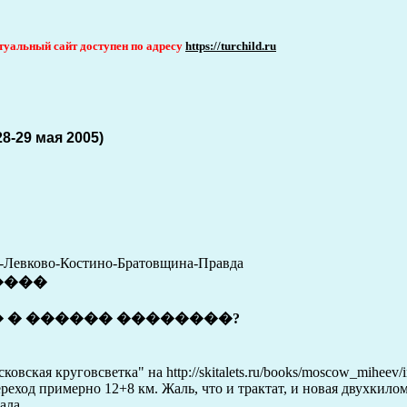
актуальный сайт доступен по адресу
https://turchild.ru
8-29 мая 2005)
-Левково-Костино-Братовщина-Правда
����
 � ������ ��������?
ковская круговсветка" на http://skitalets.ru/books/moscow_miheev
реход примерно 12+8 км. Жаль, что и трактат, и новая двухкило
ала.