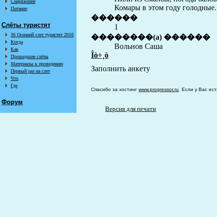
Снаряжение
Комары в этом году голодные.
Питание
������
Слёты туристят
1
36 Осенний слет туристят 2016
��������(a) ������
Когда
Вольнов Саша
Как
Îò÷¸ò
Прошедшие слёты
Материалы к проведению
Заполнить анкету
Первый раз на слет
Что
Где
Спасибо за хостинг
www.progressor.ru
. Если у Вас ес
Форум
Версия для печати