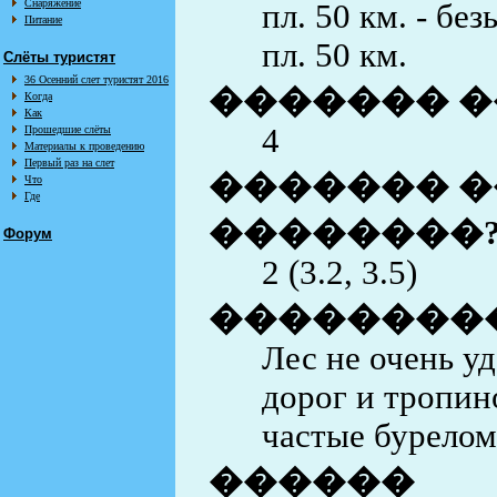
Снаряжение
пл. 50 км. - бе
Питание
пл. 50 км.
Слёты туристят
36 Осенний слет туристят 2016
������� �
Когда
Как
4
Прошедшие слёты
Материалы к проведению
Первый раз на слет
������� �
Что
Где
��������
Форум
2 (3.2, 3.5)
��������
Лес не очень у
дорог и тропин
частые бурелом
������