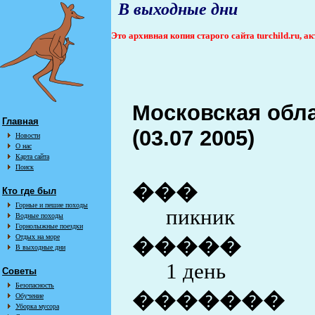
В выходные дни
Это архивная копия старого сайта turchild.ru, 
Московская облас
Главная
(03.07 2005)
Новости
О нас
Карта сайта
Поиск
���
Кто где был
Горные и пешие походы
пикник
Водные походы
Горнолыжные поездки
Отдых на море
�����
В выходные дни
1 день
Советы
Безопасность
�������
Обучение
Уборка мусора