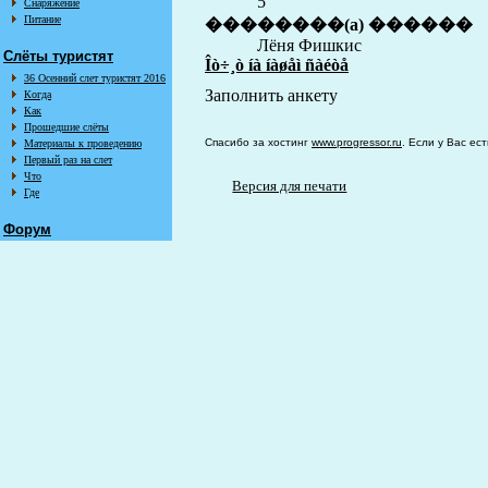
5
Снаряжение
Питание
��������(a) ������
Лёня Фишкис
Слёты туристят
Îò÷¸ò íà íàøåì ñàéòå
36 Осенний слет туристят 2016
Заполнить анкету
Когда
Как
Прошедшие слёты
Спасибо за хостинг
www.progressor.ru
. Если у Вас ес
Материалы к проведению
Первый раз на слет
Что
Версия для печати
Где
Форум