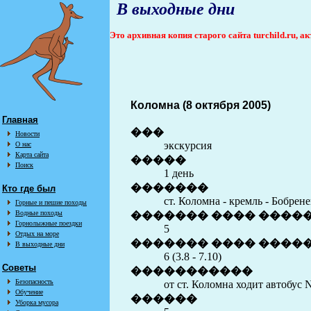
В выходные дни
Это архивная копия старого сайта turchild.ru, 
Коломна (8 октября 2005)
Главная
���
Новости
экскурсия
О нас
Карта сайта
�����
Поиск
1 день
�������
Кто где был
ст. Коломна - кремль - Бобрен
Горные и пешие походы
Водные походы
������� ���� ����
Горнолыжные поездки
5
Отдых на море
������� ���� �����
В выходные дни
6 (3.8 - 7.10)
Советы
�����������
Безопасность
от ст. Коломна ходит автобус
Обучение
������
Уборка мусора