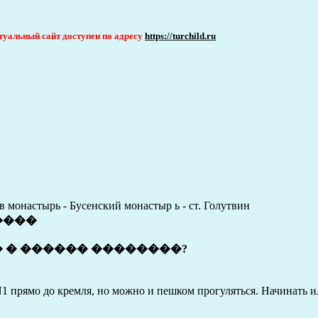
актуальный сайт доступен по адресу
https://turchild.ru
ев монастырь - Бусенский монастыр ь - ст. Голутвин
����
 � ������ ��������?
 N1 прямо до кремля, но можно и пешком прогуляться. Начинать и