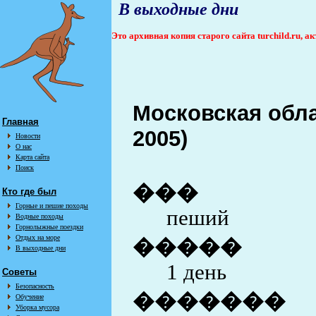
В выходные дни
Это архивная копия старого сайта turchild.ru, 
Московская обла
Главная
2005)
Новости
О нас
Карта сайта
Поиск
���
Кто где был
Горные и пешие походы
пеший
Водные походы
Горнолыжные поездки
Отдых на море
�����
В выходные дни
1 день
Советы
Безопасность
�������
Обучение
Уборка мусора