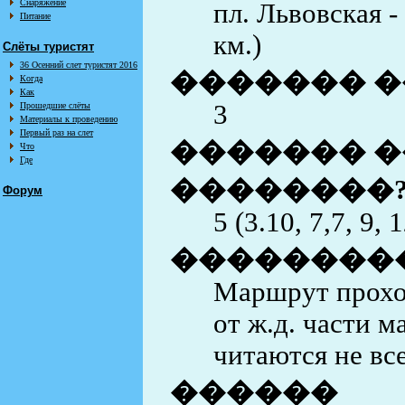
Снаряжение
пл. Львовская -
Питание
км.)
Слёты туристят
36 Осенний слет туристят 2016
������� �
Когда
Как
3
Прошедшие слёты
Материалы к проведению
Первый раз на слет
������� �
Что
Где
��������
Форум
5 (3.10, 7,7, 9, 
��������
Маршрут прохо
от ж.д. части 
читаются не все
������