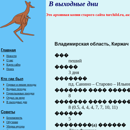
В выходные дни
Это архивная копия старого сайта turchild.ru, 
Владимирская область, Киржач (0
Главная
���
Новости
пеший
О нас
Карта сайта
�����
Поиск
3 дня
�������
Кто где был
пд. Санино – Старово – Ильин
Горные и пешие походы
Водные походы
������� ���� ����
Горнолыжные поездки
8
Отдых на море
������� ���� �����
В выходные дни
8 (0.5, 4, 4, 4, 7, 7, 10, 11)
Советы
������
Безопасность
5
Обучение
��������(a) ������
Уборка мусора