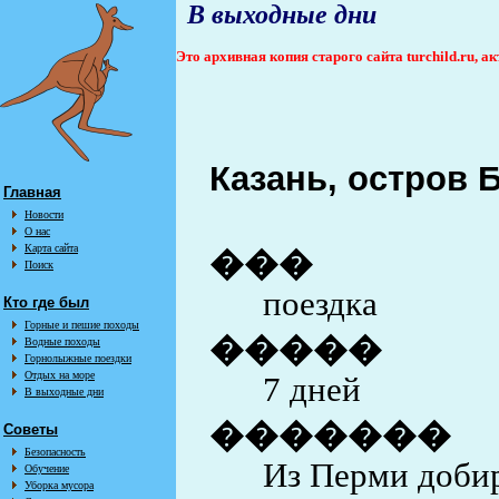
В выходные дни
Это архивная копия старого сайта turchild.ru, 
Казань, остров Бу
Главная
Новости
О нас
Карта сайта
���
Поиск
поездка
Кто где был
Горные и пешие походы
�����
Водные походы
Горнолыжные поездки
Отдых на море
7 дней
В выходные дни
�������
Советы
Безопасность
Из Перми добир
Обучение
Уборка мусора