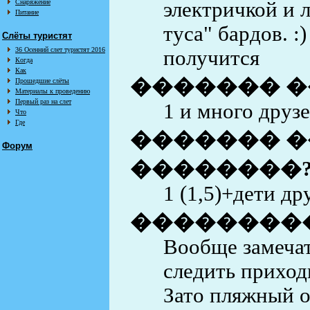
Снаряжение
электричкой и 
Питание
туса" бардов. :
Слёты туристят
36 Осенний слет туристят 2016
получится
Когда
Как
������� �
Прошедшие слёты
Материалы к проведению
Первый раз на слет
1 и много друз
Что
Где
������� �
Форум
��������
1 (1,5)+дети др
��������
Вообще замечат
следить приходи
Зато пляжный о