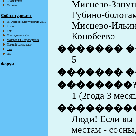
Снаряжение
Мисцево-Запут
Питание
Губино-болотам
Слёты туристят
36 Осенний слет туристят 2016
Мисцево-Ильин
Когда
Как
Конобеево
Прошедшие слёты
Материалы к проведению
Первый раз на слет
������� �
Что
Где
5
Форум
������� �
��������
1 (2года 3 меся
��������
Люди! Если вы 
местам - сосны