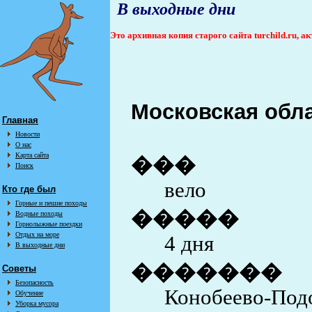
В выходные дни
Это архивная копия старого сайта turchild.ru, 
Московская облас
Главная
Новости
О нас
Карта сайта
���
Поиск
вело
Кто где был
Горные и пешие походы
�����
Водные походы
Горнолыжные поездки
Отдых на море
4 дня
В выходные дни
�������
Советы
Безопасность
Конобеево-Под
Обучение
Уборка мусора