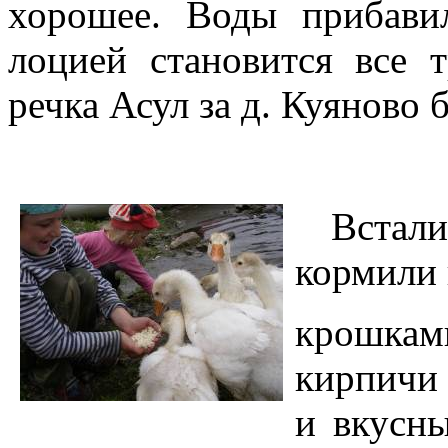
хорошее. Воды прибави
лоцией становится все 
речка Асул за д. Куяново 
Встал
кормили 
крошками
кирпичи 
и вкусны