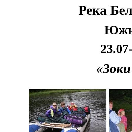
Река Бел
Южн
23.07
«Зоки