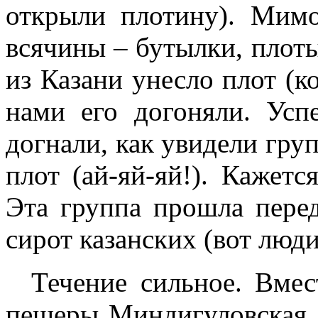
открыли плотину). Мим
всячины – бутылки, плоты
из Казани унесло плот (к
нами его догоняли. Усп
догнали, как увидели гру
плот (ай-яй-яй!). Кажет
Эта группа прошла перед
сирот казанских (вот люди
Течение сильное. Вме
пещеры Миндигуловская, 