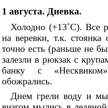
1 августа. Дневка.
Холодно (+13˚С). Все 
на веревки, т.к. стоянк
точно есть (раньше не б
залезли в рюкзак с круп
банку с «Несквиком»
обожрались.
Днем грели воду и мы
визгом мылись в ледяной 