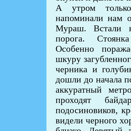
А утром только
напоминали нам 
Мураш. Встали н
порога. Стоянк
Особенно поража
шкуру загубленного
черника и голуби
дошли до начала по
аккуратный метр
проходят байда
подосиновиков, кр
видели черного хо
близко. Девятый 