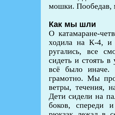
мошки. Пообедав, 
Как мы шли
О катамаране-чет
ходила на К-4, и
ругались, все см
сидеть и стоять в
всё было иначе.
грамотно. Мы про
ветры, течения, н
Дети сидели на па
боков, спереди 
рюкзак лежал в с