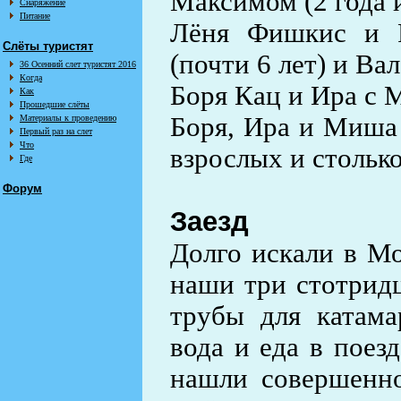
Максимом (2 года и
Снаряжение
Питание
Лёня Фишкис и Р
Слёты туристят
(почти 6 лет) и Ва
36 Осенний слет туристят 2016
Когда
Боря Кац и Ира с 
Как
Прошедшие слёты
Боря, Ира и Миша 
Материалы к проведению
Первый раз на слет
Что
взрослых и столько
Где
Форум
Заезд
Долго искали в Мо
наши три стотрид
трубы для катама
вода и еда в поез
нашли совершенно