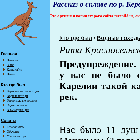
Рассказ о сплаве по р. Ке
Это архивная копия старого сайта turchild.ru, 
Кто где был
/
Водные поход
Рита Красносельс
Главная
Новости
Предупреждение. 
О нас
Карта сайта
у вас не было о
Поиск
Карелии такой ка
Кто где был
Горные и пешие походы
рек.
Водные походы
Горнолыжные поездки
Отдых на море
В выходные дни
Советы
Нас было 11 душ
Безопасность
Обучение
Уборка мусора