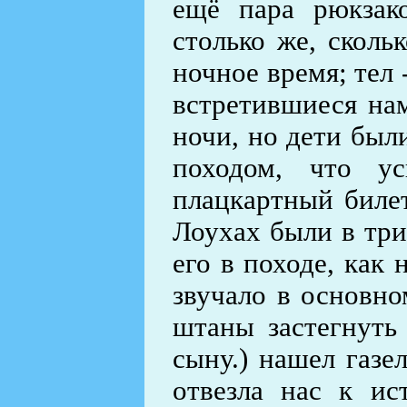
ещё пара рюкзак
столько же, сколь
ночное время; тел 
встретившиеся нам
ночи, но дети был
походом, что ус
плацкартный билет
Лоухах были в три
его в походе, как 
звучало в основно
штаны застегнуть
сыну.) нашел газе
отвезла нас к ис