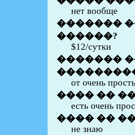
����� ���
нет вообще
������� �
������?
$12/сутки
������� �
��������
от очень прост
���� �� �
есть очень про
���� �� �
не знаю