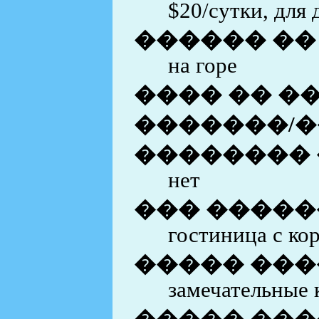
$20/сутки, для 
������ ��
на горе
���� �� �
�������/�
�������� 
нет
��� �����
гостиница с ко
����� ���
замечательные 