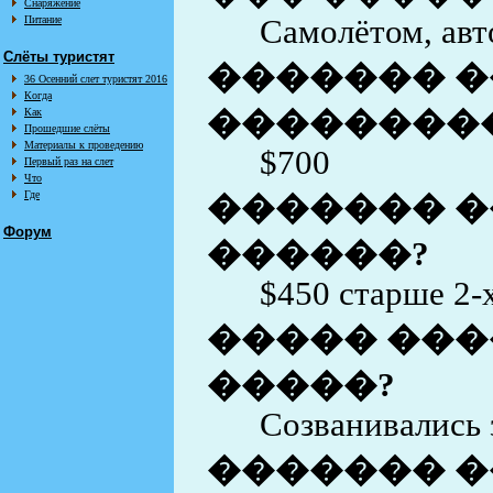
Снаряжение
Питание
Самолётом, авт
Слёты туристят
������� �
36 Осенний слет туристят 2016
Когда
��������
Как
Прошедшие слёты
Материалы к проведению
$700
Первый раз на слет
Что
Где
������� �
Форум
������?
$450 старше 2-
����� ���
�����?
Созванивались 
������� �