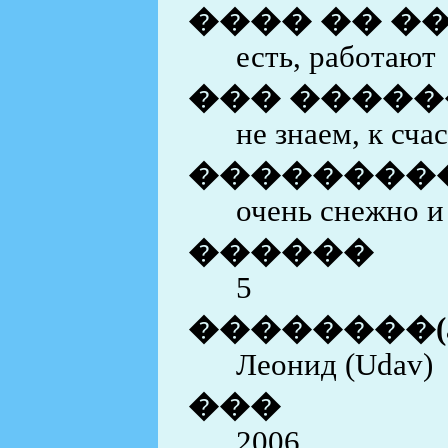
���� �� �
есть, работают
��� �����
не знаем, к сча
��������
очень снежно и
������
5
��������(
Леонид (Udav)
���
2006