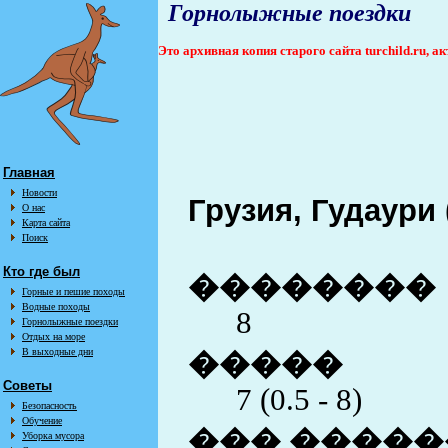
Горнолыжные поездки
Это архивная копия старого сайта turchild.ru, 
Главная
Новости
Грузия, Гудаури 
О нас
Карта сайта
Поиск
Кто где был
��������
Горные и пешие походы
Водные походы
8
Горнолыжные поездки
Отдых на море
В выходные дни
�����
Советы
7 (0.5 - 8)
Безопасность
Обучение
��� �����
Уборка мусора