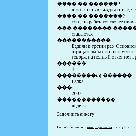
���� �� ������?
прокат есть в каждом отеле, ч
���� �� �������?
есть, но работают скорее по-в
��� �������� ����
стараются
�����������
Ездили в третий раз. Основно
отрицательных сторон: место э
говоря, на полный отчет нет в
������
4
��������(a) ������
Галка
���
2007
������������
неделя
Заполнить анкету
Спасибо за хостинг
www.progressor.ru
. Если у Вас ес