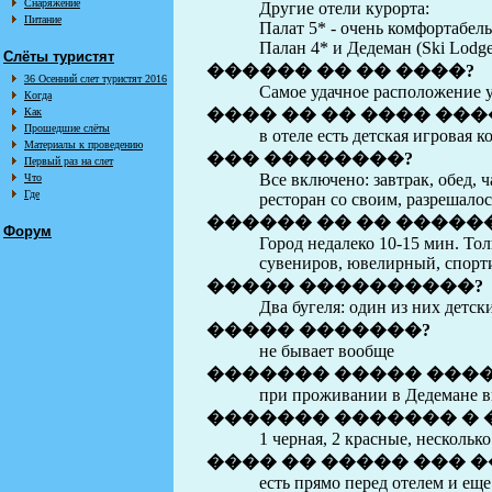
Снаряжение
Другие отели курорта:
Питание
Палат 5* - очень комфортабел
Палан 4* и Дедеман (Ski Lodg
Слёты туристят
������ �� �� ����?
36 Осенний слет туристят 2016
Самое удачное расположение у
Когда
Как
���� �� �� ���� ��
Прошедшие слёты
в отеле есть детская игровая 
Материалы к проведению
��� ��������?
Первый раз на слет
Все включено: завтрак, обед,
Что
Где
ресторан со своим, разрешалос
������ �� �� �����
Форум
Город недалеко 10-15 мин. Тол
сувениров, ювелирный, спорти
����� ����������?
Два бугеля: один из них детс
����� �������?
не бывает вообще
������� ����� ����
при проживании в Дедемане в
������� ������� � 
1 черная, 2 красные, нескольк
���� �� ����� ��� 
есть прямо перед отелем и еще