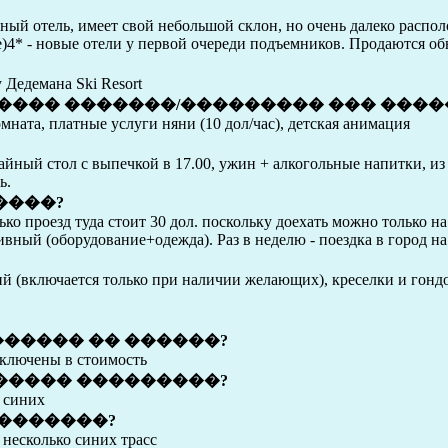
ьный отель, имеет свой небольшой склон, но очень далеко распол
e)4* - новые отели у первой очереди подъемников. Продаются об
 Дедемана Ski Resort
����� �������/��������� ��� ����
комната, платные услуги няни (10 дол/час), детская анимация
 чайный стол с выпечкой в 17.00, ужин + алкогольные напитки, и
ь.
����?
ько проезд туда стоит 30 дол. поскольку доехать можно только на
вный (оборудование+одежда). Раз в неделю - поездка в город на
кий (включается только при наличии желающих), креселки и гондо
����� �� ������?
ключены в стоимость
����� ���������?
о синих
��������?
 несколько синих трасс