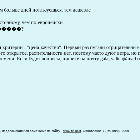
ем больше дней потльзуешься, тем дешевле
осточному, чем по-европейски
�����?
й критерий - "цена-качество". Первый раз пугали отрицательные
то открытое, растительности нет, поэтому часто дуют ветра, но
ремени. Если будут вопросы, пишите на почту gala_valina@mail.r
ть предложения или замечания по сайту -
пишите нам
. Обновлено: 19:50 08/03 2005