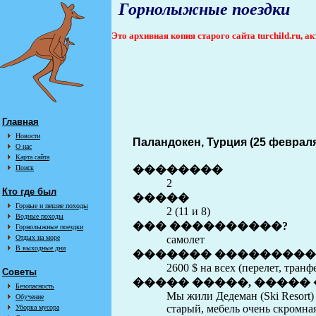
Горнолыжные поездки
Это архивная копия старого сайта turchild.ru, 
Главная
Новости
Паландокен, Турция (25 февраля
О нас
Карта сайта
Поиск
��������
2
Кто где был
�����
Горные и пешие походы
2 (11 и 8)
Водные походы
��� ����������?
Горнолыжные поездки
Отдых на море
самолет
В выходные дни
������� ���������
2600 $ на всех (перелет, тран
Советы
����� �����, ����� 
Безопасность
Мы жили Дедеман (Ski Resort)
Обучение
старый, мебель очень скромная
Уборка мусора