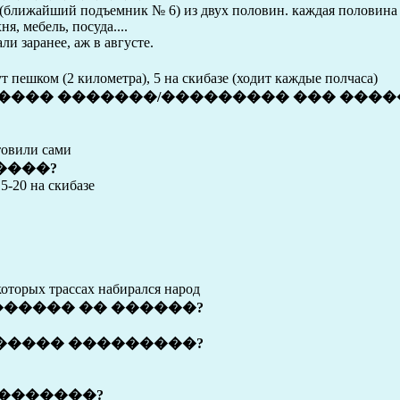
(ближайший подъемник № 6) из двух половин. каждая половина 
я, мебель, посуда....
ли заранее, аж в августе.
 пешком (2 километра), 5 на скибазе (ходит каждые полчаса)
����� �������/��������� ��� ����
товили сами
����?
5-20 на скибазе
которых трассах набирался народ
����� �� ������?
����� ���������?
��������?