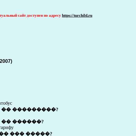
актуальный сайт доступен по адресу
https://turchild.ru
2007)
втобус
 �� ���������?
�� ������?
 тарифу
�� ��� �����?