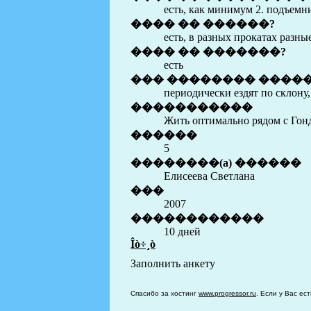
есть, как минимум 2. подъемн
���� �� ������?
есть, в разных прокатах разны
���� �� �������?
есть
��� �������� ����
периодически ездят по склону,
�����������
Жить оптимально рядом с Гонд
������
5
��������(a) ������
Елисеева Светлана
���
2007
������������
10 дней
Îò÷¸ò
Заполнить анкету
Спасибо за хостинг
www.progressor.ru
. Если у Вас ес