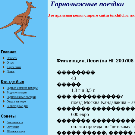
Горнолыжные поездки
Это архивная копия старого сайта turchild.ru, 
Главная
Новости
Финляндия, Леви (на НГ 2007/08 
О нас
Карта сайта
Поиск
��������
43
Кто где был
�����
Горные и пешие походы
1,3 г и 3,5 г.
Водные походы
��� ����������?
Горнолыжные поездки
Отдых на море
поезд Москва-Кандалакша + а
В выходные дни
������� ���������
600 евро
Советы
������� ��������� 
Безопасность
оплата проезда по "детскому"
Обучение
Уборка мусора
����� �����, ����� 