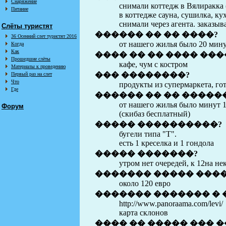
Снаряжение
снимали коттедж в Вялиракка 
Питание
в коттедже сауна, сушилка, кухн
снимали через агента. заказыва
Слёты туристят
������ �� �� ����?
36 Осенний слет туристят 2016
от нашего жилья было 20 минут
Когда
Как
���� �� �� ���� ��
Прошедшие слёты
кафе, чум с костром
Материалы к проведению
��� ��������?
Первый раз на слет
Что
продукты из супермаркета, го
Где
������ �� �� �����
от нашего жилья было минут 1
Форум
(скибаз бесплатный)
����� ����������?
бугели типа "Т".
есть 1 креселка и 1 гондола
����� �������?
утром нет очередей, к 12на не
������� ����� ����
около 120 евро
������� ������� � 
http://www.panoraama.com/levi/
карта склонов
���� �� ����� ��� 