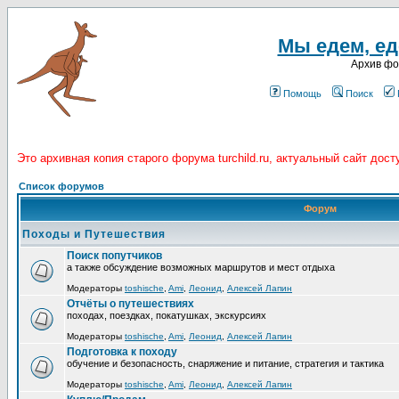
Мы едем, еде
Архив ф
Помощь
Поиск
Это архивная копия старого форума turchild.ru, актуальный сайт дос
Список форумов
Форум
Походы и Путешествия
Поиск попутчиков
а также обсуждение возможных маршрутов и мест отдыха
Модераторы
toshische
,
Ami
,
Леонид
,
Алексей Лапин
Отчёты о путешествиях
походах, поездках, покатушках, экскурсиях
Модераторы
toshische
,
Ami
,
Леонид
,
Алексей Лапин
Подготовка к походу
обучение и безопасность, снаряжение и питание, стратегия и тактика
Модераторы
toshische
,
Ami
,
Леонид
,
Алексей Лапин