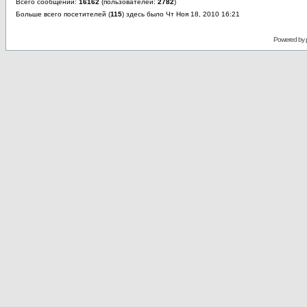
Всего сообщений:
16162
(пользователей:
2782
)
Больше всего посетителей (
115
) здесь было Чт Ноя 18, 2010 16:21
Powered by