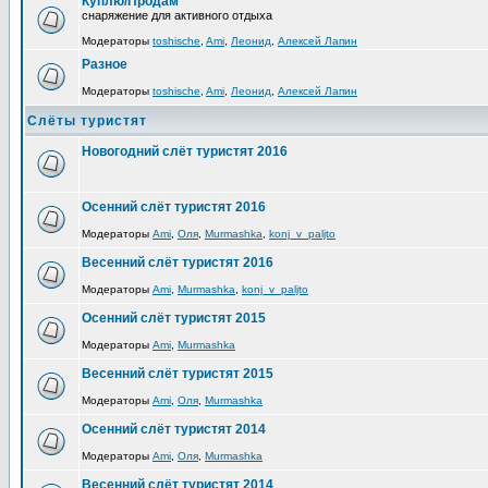
Куплю/Продам
снаряжение для активного отдыха
Модераторы
toshische
,
Ami
,
Леонид
,
Алексей Лапин
Разное
Модераторы
toshische
,
Ami
,
Леонид
,
Алексей Лапин
Слёты туристят
Новогодний слёт туристят 2016
Осенний слёт туристят 2016
Модераторы
Ami
,
Оля
,
Murmashka
,
konj_v_paljto
Весенний слёт туристят 2016
Модераторы
Ami
,
Murmashka
,
konj_v_paljto
Осенний слёт туристят 2015
Модераторы
Ami
,
Murmashka
Весенний слёт туристят 2015
Модераторы
Ami
,
Оля
,
Murmashka
Осенний слёт туристят 2014
Модераторы
Ami
,
Оля
,
Murmashka
Весенний слёт туристят 2014