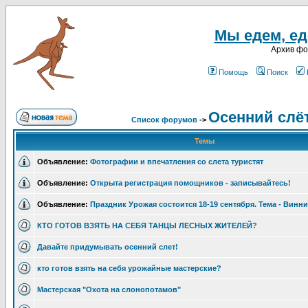
Мы едем, еде
Архив ф
Помощь
Поиск
Осенний слёт
Список форумов
->
Темы
Объявление:
Фотографии и впечатления со слета туристят
Объявление:
Открыта регистрация помощников - записывайтесь!
Объявление:
Праздник Урожая состоится 18-19 сентября. Тема - Винни
КТО ГОТОВ ВЗЯТЬ НА СЕБЯ ТАНЦЫ ЛЕСНЫХ ЖИТЕЛЕЙ?
Давайте придумывать осенний слет!
кто готов взять на себя урожайные мастерские?
Мастерская "Охота на слонопотамов"