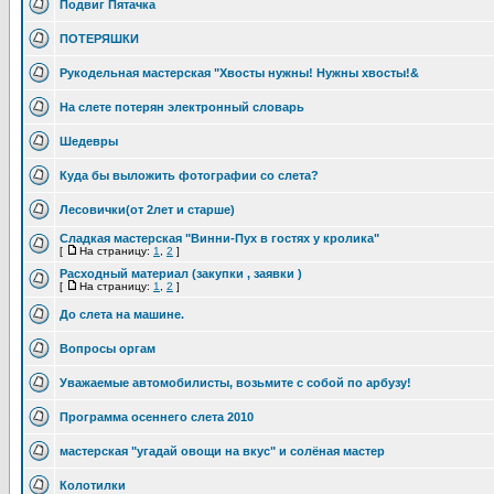
Подвиг Пятачка
ПОТЕРЯШКИ
Рукодельная мастерская "Хвосты нужны! Нужны хвосты!&
На слете потерян электронный словарь
Шедевры
Куда бы выложить фотографии со слета?
Лесовички(от 2лет и старше)
Сладкая мастерская "Винни-Пух в гостях у кролика"
[
На страницу:
1
,
2
]
Расходный материал (закупки , заявки )
[
На страницу:
1
,
2
]
До слета на машине.
Вопросы оргам
Уважаемые автомобилисты, возьмите с собой по арбузу!
Программа осеннего слета 2010
мастерская "угадай овощи на вкус" и солёная мастер
Колотилки