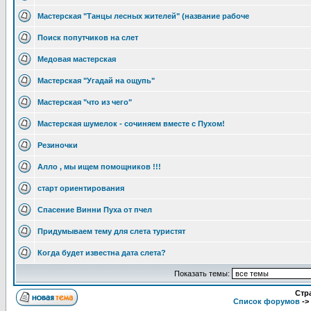
Мастерская "Танцы лесных жителей" (название рабоче
Поиск попутчиков на слет
Медовая мастерская
Мастерская "Угадай на ощупь"
Мастерская "что из чего"
Мастерская шумелок - сочиняем вместе с Пухом!
Резиночки
Алло , мы ищем помощников !!!
старт ориентирования
Спасение Винни Пуха от пчел
Придумываем тему для слета туристят
Когда будет известна дата слета?
Показать темы:
Стр
Список форумов
->