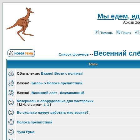
Мы едем, еде
Архив ф
Помощь
Поиск
Весенний слё
Список форумов
->
Темы
Объявление:
Важно! Вести с поляны!
Важно!:
Билль о Полосе препятствий
Важно!:
Весенний слёт - безмашинный
Материалы и оборудование для мастерских.
[
На страницу:
1
,
2
]
Во сколько начнут работать мастерские?
Полоса препятствий
Чука Рума