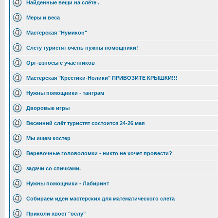
Найденные вещи на слёте .
Меры и веса
Мастерская "Нумикон"
Слёту туристят очень нужны помощники!
Орг-взносы с участников
Мастерская "Крестики-Нолики" ПРИВОЗИТЕ КРЫШКИ!!!
Нужны помощники - танграм
Дворовые игры
Весенний слёт туристят состоится 24-26 мая
Мы ищем костер
Веревочные головоломки - никто не хочет провести?
задачи со спичками.
Нужны помощники - Лабиринт
Собираем идеи мастерских для математического слета
Приколи хвост "ослу"