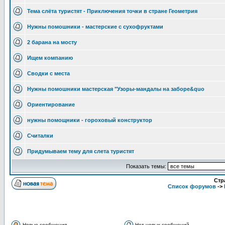
Тема слёта туристят - Приключения точки в стране Геометрия
Нужны помошники - мастерские с сухофруктами
2 барана на мосту
Ищем компанию
Сводки с места
Нужны помошники мастерская "Узоры-мандалы на заборе&quo
Ориентирование
нужны помощники - гороховый конструктор
Считалки
Придумываем тему для слета туристят
Показать темы:
Стр
Список форумов
->
Новые сообщения
Нет новых сообщений