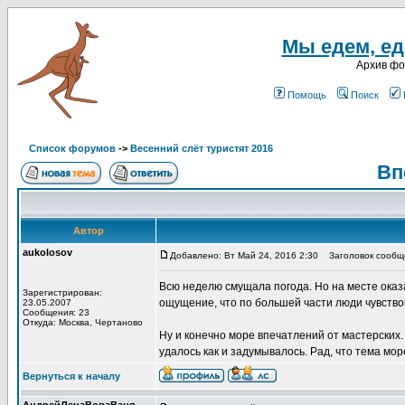
Мы едем, еде
Архив ф
Помощь
Поиск
Список форумов
->
Весенний слёт туристят 2016
Вп
Автор
aukolosov
Добавлено: Вт Май 24, 2016 2:30
Заголовок сообще
Всю неделю смущала погода. Но на месте оказ
Зарегистрирован:
ощущение, что по большей части люди чувство
23.05.2007
Сообщения: 23
Откуда: Москва, Чертаново
Ну и конечно море впечатлений от мастерских. 
удалось как и задумывалось. Рад, что тема мо
Вернуться к началу