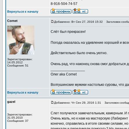
8-916-504-74-57
Вернуться к началу
Cornet
Добавлено: Вт Сен 27, 2016 15:32
Заголовок сооб
Слёт был прекрасен!
Погода оказалась на удивление хорошей и возн
Действительно было очень уютно.
Зарегистрирован:
14.05.2012
Очень рад, что наконец снова смог добраться до
Сообщения: 51
_________________
Олег aka Cornet
Волгушинские мужики настолько суровы, что д
Вернуться к началу
gazel
Добавлено: Чт Сен 29, 2016 1:31
Заголовок сообщ
Слет получился замечательным, камерным. И по
Зарегистрирован:
31.05.2010
Очень жаль, но к нам на мастерскую (Лабиринт
Сообщения: 37
конечно, справились в итоге своими силами, н
приехали и передумали помогать? На личные 