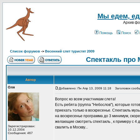
Мы едем, еде
Архив ф
Помощь
Поиск
Список форумов
->
Весенний слет туристят 2009
Спектакль про 
Автор
Оля
Добавлено: Пн Апр 13, 2009 11:18
Заголовок сообще
Вопрос ко всем участникам слета!
Есть ребята (группа "Небослов"), которые гото
приехать только в воскресенье. Спектакль музы
на воскресенье программа до 3 минимум, скоре
желающие смотреть спектакль , к примеру с 4 д
Зарегистрирован:
свалить в Москву...
10.12.2004
Сообщения: 467