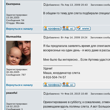
Екатерина
Добавлено: Пн Апр 13, 2009 20:43
Заголовок сообще
В общем-то тему для слета подбирали специаль
Зарегистрирован:
15.09.2005
Сообщения: 54
Откуда: Москва
Вернуться к началу
Murmashka
Добавлено: Вт Апр 14, 2009 19:24
Заголовок сообщ
Я бы предлагала заявлять время для спектакля 
воскресенье на один день - я могу даже в рассы
Мне было бы интересно... Если Артема удастся
_________________
Удачи!
Зарегистрирован:
30.09.2005
Маша, координатор слета
Сообщения: 787
8-916-504-74-57
Вернуться к началу
peaceful
Добавлено: Чт Фев 19, 2015 10:48
Заголовок сооб
Ориентирование в субботу, к сожалению, отмен
Зарегистрирован:
размещаем вдоль поляны слета. А вот Большое
19.02.2015
Сообщения: 1