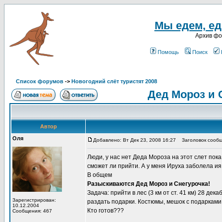
Мы едем, еде
Архив ф
Помощь
Поиск
Список форумов
->
Новогодний слёт туристят 2008
Дед Мороз и 
Автор
Оля
Добавлено: Вт Дек 23, 2008 16:27
Заголовок сообще
Люди, у нас нет Деда Мороза на этот слет пока
сможет ли прийти. А у меня Ируха заболела ия 
В общем
Разыскиваются Дед Мороз и Снегурочка!
Задача: прийти в лес (3 км от ст. 41 км) 28 де
Зарегистрирован:
раздать подарки. Костюмы, мешок с подарками 
10.12.2004
Кто готов???
Сообщения: 467