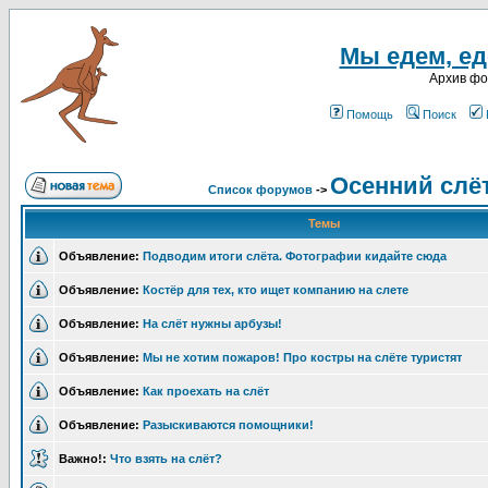
Мы едем, еде
Архив ф
Помощь
Поиск
Осенний слёт
Список форумов
->
Темы
Объявление:
Подводим итоги слёта. Фотографии кидайте сюда
Объявление:
Костёр для тех, кто ищет компанию на слете
Объявление:
На слёт нужны арбузы!
Объявление:
Мы не хотим пожаров! Про костры на слёте туристят
Объявление:
Как проехать на слёт
Объявление:
Разыскиваются помощники!
Важно!:
Что взять на слёт?