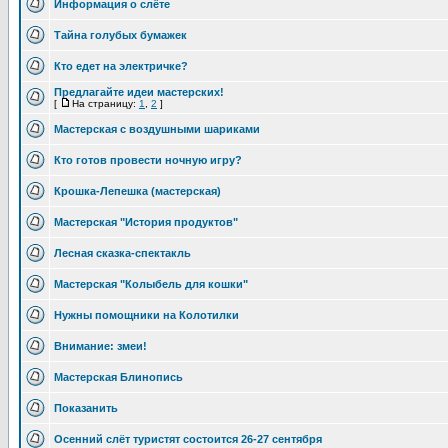
Информация о слёте
Тайна голубых бумажек
Кто едет на электричке?
Предлагайте идеи мастерских!
[
На страницу:
1
,
2
]
Мастерская с воздушными шариками
Кто готов провести ночную игру?
Крошка-Лепешка (мастерская)
Мастерская "История продуктов"
Лесная сказка-спектакль
Мастерская "Колыбель для кошки"
Нужны помощники на Колотилки
Внимание: змеи!
Мастерская Блинопись
Показанить
Осенний слёт туристят состоится 26-27 сентября